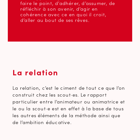
faire le point, d’adhérer, d’assumer, de
réfléchir à son avenir, d’agir en
cohérence avec ce en quoi il croit,
d’aller au bout de ses rêves.
La relation
La relation, c’est le ciment de tout ce que l’on
construit chez les scout·es. Le rapport
particulier entre l’animateur ou animatrice et
le ou la scout·e est en effet à la base de tous
les autres éléments de la méthode ainsi que
de l’ambition éducative.