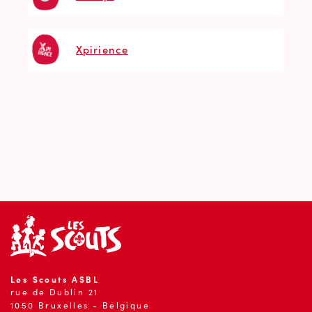
Xpirience
Les Scouts ASBL
rue de Dublin 21
1050 Bruxelles - Belgique