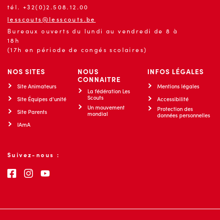
tél. +32(0)2.508.12.00
lesscouts@lesscouts.be
Bureaux ouverts du lundi au vendredi de 8 à
18h
(17h en période de congés scolaires)
NOS SITES
NOUS
INFOS LÉGALES
CONNAITRE
Site Animateurs
Mentions légales
La fédération Les
Scouts
Site Équipes d'unité
Accessibilité
Un mouvement
Protection des
Site Parents
mondial
données personnelles
IAmA
Suivez-nous :
Consultez notre page Facebook
Consultez notre page Instagram
Consultez notre chaîne Youtube