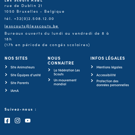
rue de Dublin 21
1050 Bruxelles - Belgique
tél. +32(0)2.508.12.00
lesscouts@lesscouts.be
Bureaux ouverts du lundi au vendredi de 8 à
18h
(17h en période de congés scolaires)
NOS SITES
NOUS
INFOS LÉGALES
CONNAITRE
Site Animateurs
Mentions légales
La fédération Les
Scouts
Site Équipes d'unité
Accessibilité
Un mouvement
Protection des
Site Parents
mondial
données personnelles
IAmA
Suivez-nous :
Consultez notre page Facebook
Consultez notre page Instagram
Consultez notre chaîne Youtube