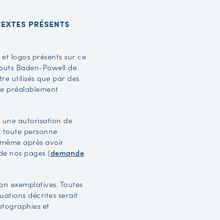
TEXTES PRÉSENTS
s et logos présents sur ce
Scouts Baden-Powell de
re utilisés que par des
tre préalablement
 une autorisation de
, toute personne
 même après avoir
de nos pages (
demande
 non exemplatives. Toutes
uations décrites serait
otographies et