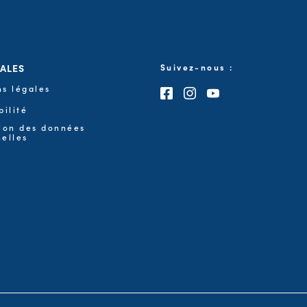
GALES
Suivez-nous :
s légales
Consultez notre page F
Consultez notre pa
Consultez notre
bilité
ion des données
elles