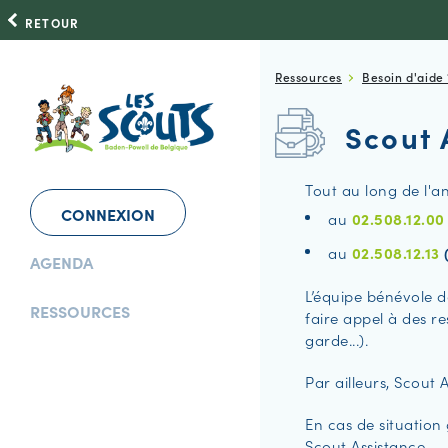
RETOUR
Ressources
Besoin d'aide 
Scout 
Tout au long de l'an
CONNEXION
au
02.508.12.0
au
02.508.12.13
(
AGENDA
L’équipe bénévole d
RESSOURCES
faire appel à des r
garde...).
Par ailleurs, Scout 
En cas de situation
Scout Assistance.