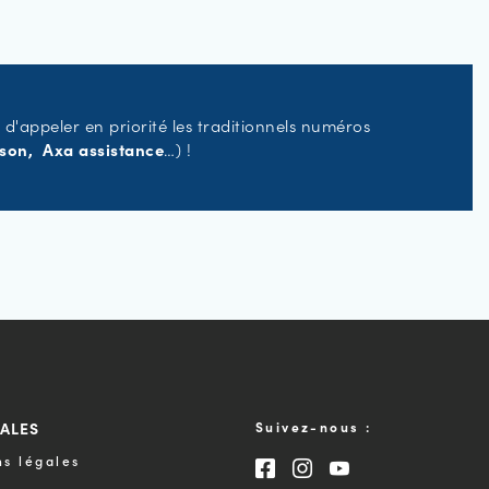
 d'appeler en priorité les traditionnels numéros
ison, Axa assistance
…) !
GALES
Suivez-nous :
s légales
Consultez notre page F
Consultez notre pa
Consultez notre