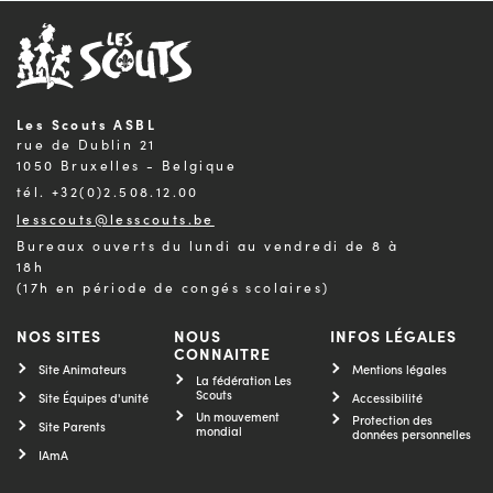
Les Scouts ASBL
rue de Dublin 21
1050 Bruxelles - Belgique
tél. +32(0)2.508.12.00
lesscouts@lesscouts.be
Bureaux ouverts du lundi au vendredi de 8 à
18h
(17h en période de congés scolaires)
NOS SITES
NOUS
INFOS LÉGALES
CONNAITRE
Site Animateurs
Mentions légales
La fédération Les
Scouts
Site Équipes d'unité
Accessibilité
Un mouvement
Protection des
Site Parents
mondial
données personnelles
IAmA