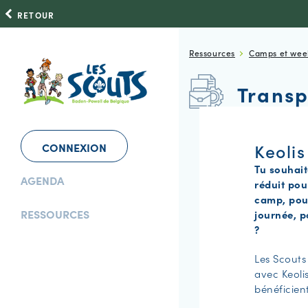
RETOUR
Ressources
Camps et wee
Transp
Keolis
CONNEXION
Tu souhait
AGENDA
réduit pou
camp, pou
RESSOURCES
journée, 
?
Les Scouts
avec Keol
bénéficient