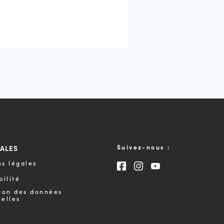
GALES
Suivez-nous :
s légales
Consultez notre page F
Consultez notre pa
Consultez notre
bilité
ion des données
elles