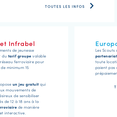
TOUTES LES INFOS
et Infrabel
Europ
ments de jeunesse
Les Scouts 
t du
tarif groupe
valable
partenaria
 réseau ferroviaire pour
toute locat
 de minimum 15
paient pas 
prépaiement
propose
un jeu gratuit
qui
T
 aux mouvements de
sireux de sensibiliser
s de 12 à 18 ans à la
erroviaire
de manière
t interactive.