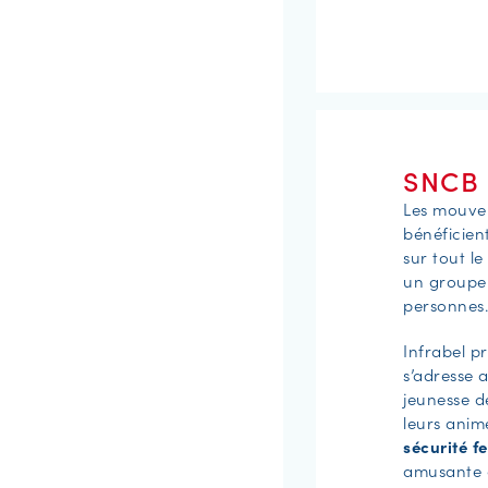
SNCB 
Les mouve
bénéficien
sur tout le
un groupe
personnes.
Infrabel 
s’adresse
jeunesse dé
leurs animé
sécurité f
amusante e