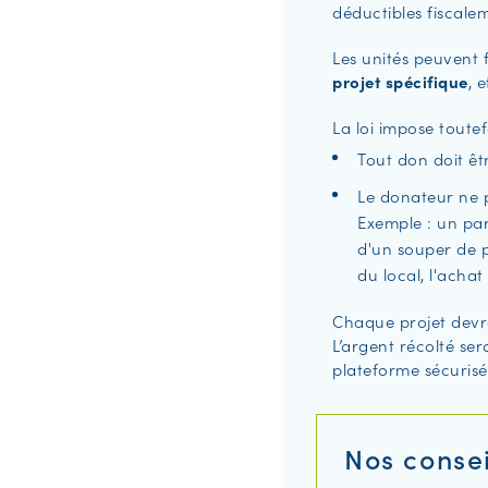
déductibles fiscale
Les unités peuvent 
projet spécifique
, 
La loi impose toute
Tout don doit ê
Le donateur ne 
Exemple : un pa
d'un souper de p
du local, l'achat
Chaque projet devr
L’argent récolté ser
plateforme sécurisé
Nos consei