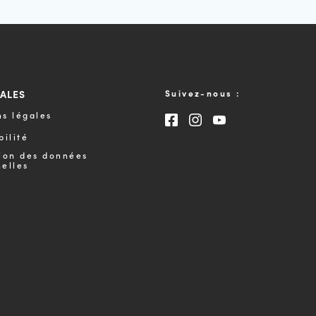
GALES
Suivez-nous :
s légales
Consultez notre page F
Consultez notre pa
Consultez notre
bilité
ion des données
elles