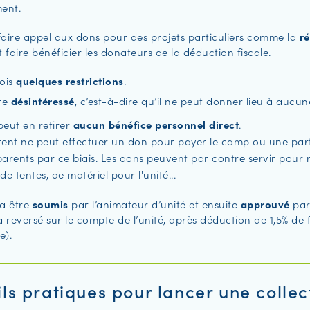
ment.
faire appel aux dons pour des projets particuliers comme la
r
et faire bénéficier les donateurs de la déduction fiscale.
fois
quelques restrictions
.
tre
désintéressé
, c’est-à-dire qu’il ne peut donner lieu à aucun
peut en retirer
aucun bénéfice personnel direct
.
rent ne peut effectuer un don pour payer le camp ou une par
arents par ce biais. Les dons peuvent par contre servir pour r
 de tentes, de matériel pour l'unité...
a être
soumis
par l’animateur d’unité et ensuite
approuvé
par 
a reversé sur le compte de l’unité, après déduction de 1,5% de 
e).
ls pratiques pour lancer une colle