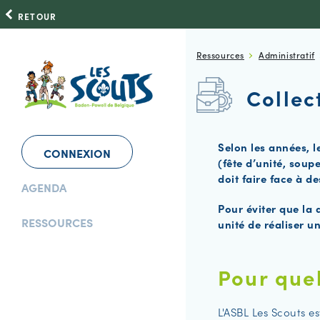
RETOUR
Ressources
Administratif
Collec
Selon les années, l
CONNEXION
(fête d’unité, soup
doit faire face à d
AGENDA
Pour éviter que la 
RESSOURCES
unité de réaliser u
Pour quel
L'ASBL Les Scouts es