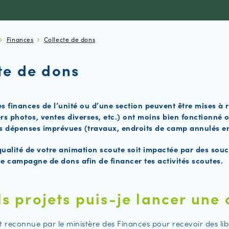
Finances
Collecte de dons
te de dons
es finances de l’unité ou d’une section peuvent être mises à
ers photos, ventes diverses, etc.) ont moins bien fonctionné 
es dépenses imprévues (travaux, endroits de camp annulés en
qualité de votre animation scoute soit impactée par des souci
ne campagne de dons afin de financer tes activités scoutes.
s projets puis-je lancer une 
t reconnue par le ministère des Finances pour recevoir des libér