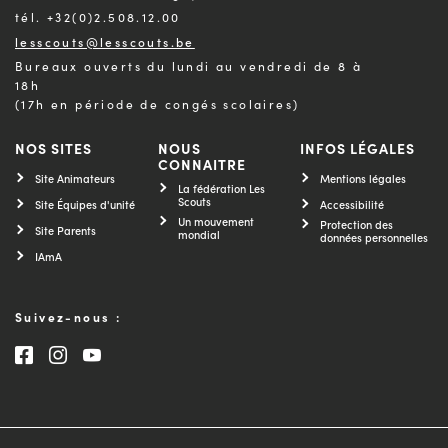
tél. +32(0)2.508.12.00
lesscouts@lesscouts.be
Bureaux ouverts du lundi au vendredi de 8 à
18h
(17h en période de congés scolaires)
NOS SITES
NOUS
INFOS LÉGALES
CONNAITRE
Site Animateurs
Mentions légales
La fédération Les
Scouts
Site Équipes d'unité
Accessibilité
Un mouvement
Protection des
Site Parents
mondial
données personnelles
IAmA
Suivez-nous :
Consultez notre page Facebook
Consultez notre page Instagram
Consultez notre chaîne Youtube