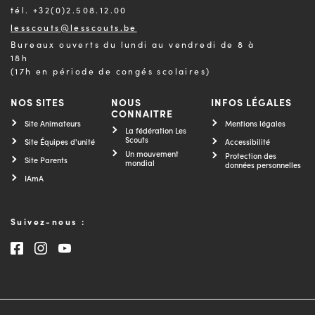
tél. +32(0)2.508.12.00
lesscouts@lesscouts.be
Bureaux ouverts du lundi au vendredi de 8 à
18h
(17h en période de congés scolaires)
NOS SITES
NOUS
INFOS LÉGALES
CONNAITRE
Site Animateurs
Mentions légales
La fédération Les
Scouts
Site Équipes d'unité
Accessibilité
Un mouvement
Protection des
Site Parents
mondial
données personnelles
IAmA
Suivez-nous :
Consultez notre page Facebook
Consultez notre page Instagram
Consultez notre chaîne Youtube