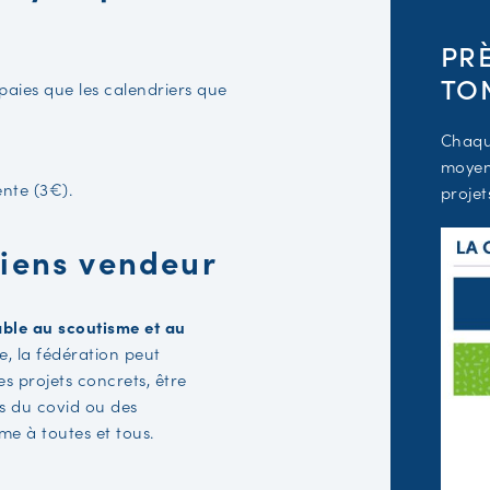
PR
TO
paies que les calendriers que
Chaque
moyen
nte (3€).
projet
viens vendeur
able au scoutisme et au
, la fédération peut
es projets concrets, être
rs du covid ou des
sme à toutes et tous.