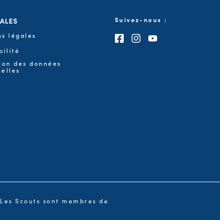
GALES
Suivez-nous :
s légales
Consultez notre page F
Consultez notre pa
Consultez notre
bilité
ion des données
elles
Les Scouts sont membres de