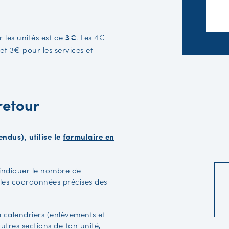
 les unités est de
3€
. Les 4€
et 3€ pour les services et
retour
ndus), utilise le
formulaire en
s indiquer le nombre de
 (les coordonnées précises des
calendriers (enlèvements et
utres sections de ton unité,