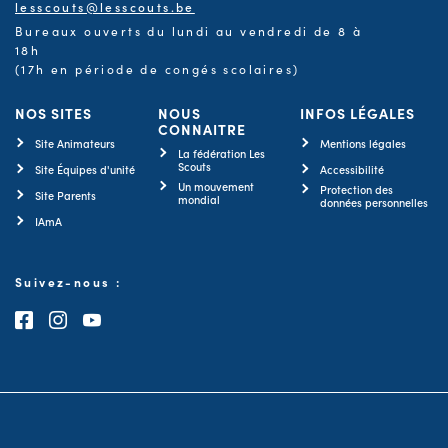
lesscouts@lesscouts.be
Bureaux ouverts du lundi au vendredi de 8 à
18h
(17h en période de congés scolaires)
NOS SITES
NOUS
INFOS LÉGALES
CONNAITRE
Site Animateurs
Mentions légales
La fédération Les
Scouts
Site Équipes d'unité
Accessibilité
Un mouvement
Protection des
Site Parents
mondial
données personnelles
IAmA
Suivez-nous :
Consultez notre page Facebook
Consultez notre page Instagram
Consultez notre chaîne Youtube