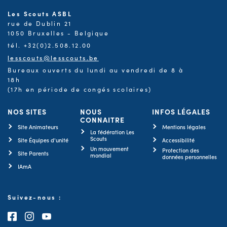
Les Scouts ASBL
rue de Dublin 21
1050 Bruxelles - Belgique
tél. +32(0)2.508.12.00
lesscouts@lesscouts.be
Bureaux ouverts du lundi au vendredi de 8 à
18h
(17h en période de congés scolaires)
NOS SITES
NOUS
INFOS LÉGALES
CONNAITRE
Site Animateurs
Mentions légales
La fédération Les
Scouts
Site Équipes d'unité
Accessibilité
Un mouvement
Protection des
Site Parents
mondial
données personnelles
IAmA
Suivez-nous :
Consultez notre page Facebook
Consultez notre page Instagram
Consultez notre chaîne Youtube