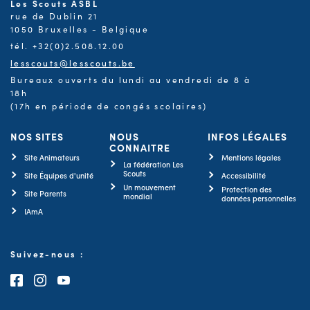
Les Scouts ASBL
rue de Dublin 21
1050 Bruxelles - Belgique
tél. +32(0)2.508.12.00
lesscouts@lesscouts.be
Bureaux ouverts du lundi au vendredi de 8 à
18h
(17h en période de congés scolaires)
NOS SITES
NOUS
INFOS LÉGALES
CONNAITRE
Site Animateurs
Mentions légales
La fédération Les
Scouts
Site Équipes d'unité
Accessibilité
Un mouvement
Protection des
Site Parents
mondial
données personnelles
IAmA
Suivez-nous :
Consultez notre page Facebook
Consultez notre page Instagram
Consultez notre chaîne Youtube