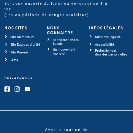
Bureaux ouverts du lundi au vendredi de 8 à
18h
(17h en période de congés scolaires)
NOS SITES
NOUS
INFOS LÉGALES
CONNAITRE
Site Animateurs
Mentions légales
La fédération Les
Scouts
Site Équipes d'unité
Accessibilité
Un mouvement
Protection des
Site Parents
mondial
données personnelles
IAmA
Suivez-nous :
Consultez notre page Facebook
Consultez notre page Instagram
Consultez notre chaîne Youtube
Avec le soutien de