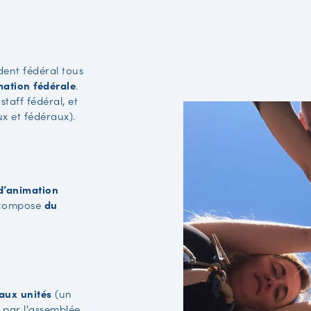
dent fédéral tous
mation fédérale
.
staff fédéral, et
ux et fédéraux).
d’animation
e compose
du
aux unités
(un
s par l'assemblée