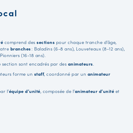
ocal
té
comprend des
sections
pour chaque tranche d’âge,
uatre
branches
: Baladins (6-8 ans), Louveteaux (8-12 ans),
 Pionniers (16-18 ans).
 section sont encadrés par des
animateurs
.
ateurs forme un
staff
, coordonné par un
animateur
ar l’
équipe d’unité
, composée de l’
animateur d’unité
et