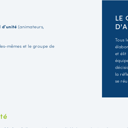
LE
D'
l d’unité
(animateurs,
Tous l
elles-mêmes et le groupe de
élabo
et élit
équipe
décisi
la réf
se réu
ité