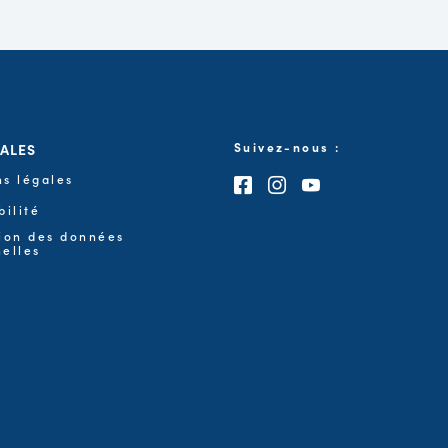
GALES
Suivez-nous :
s légales
Consultez notre page F
Consultez notre pa
Consultez notre
bilité
ion des données
elles