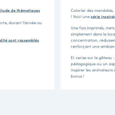
titude de thématiques
Colorier des mandalas, ç
! Voici une
série inspir
porte, durant l’année ou
Une fois imprimés, mets-
simplement dans le local
alité sont rassemblés
concentration, réduisent 
renforçant une ambian
Et cerise sur le gâteau
pédagogique ou un aspe
inspirer les animateurs 
bonus !