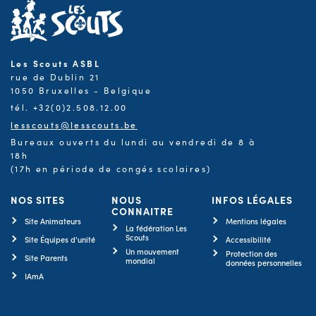
Les Scouts ASBL
rue de Dublin 21
1050 Bruxelles - Belgique
tél. +32(0)2.508.12.00
lesscouts@lesscouts.be
Bureaux ouverts du lundi au vendredi de 8 à
18h
(17h en période de congés scolaires)
NOS SITES
NOUS
INFOS LÉGALES
CONNAITRE
Site Animateurs
Mentions légales
La fédération Les
Scouts
Site Équipes d'unité
Accessibilité
Un mouvement
Protection des
Site Parents
mondial
données personnelles
IAmA