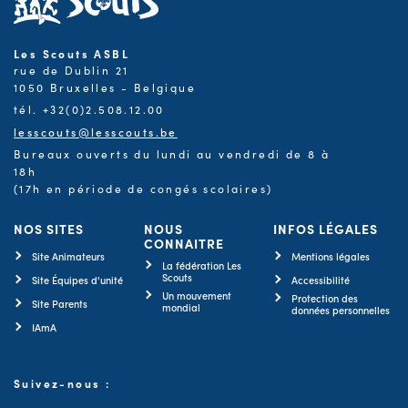
Les Scouts ASBL
rue de Dublin 21
1050 Bruxelles - Belgique
tél. +32(0)2.508.12.00
lesscouts@lesscouts.be
Bureaux ouverts du lundi au vendredi de 8 à
18h
(17h en période de congés scolaires)
NOS SITES
NOUS
INFOS LÉGALES
CONNAITRE
Site Animateurs
Mentions légales
La fédération Les
Scouts
Site Équipes d'unité
Accessibilité
Un mouvement
Protection des
Site Parents
mondial
données personnelles
IAmA
Suivez-nous :