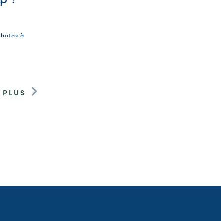
photos à
 PLUS