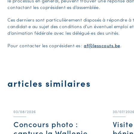
le processus en général, peuvent trouver une réponse dan
contactant les coprésident·es d’assemblée.
Ces derniers sont particulièrement disposés à répondre à t
candidat·e au sujet des conditions d’un éventuel emploi e
d’animation fédérale avec les délégué·es des unités.
Pour contacter les coprésident·es :
af@lesscouts.be
.
articles similaires
03/08/2026
30/07/202
Concours photo :
Visit
capture la Wallonie
bénin