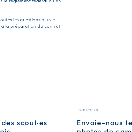
s le
règlement fédéral
ou en
outes les questions d’un·e
t à la préparation du contrat
6
30/07/2026
e des scout·es
Envoie-nous t
ois
photos de cam