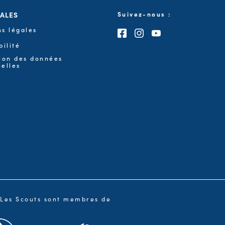
GALES
Suivez-nous :
s légales
Consultez notre page F
Consultez notre pa
Consultez notre
bilité
ion des données
elles
Les Scouts sont membres de