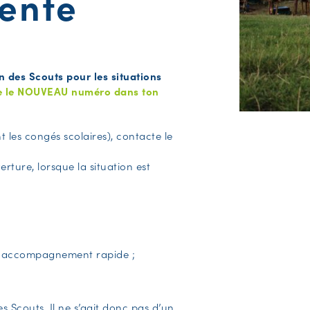
gente
 des Scouts pour les situations
 le NOUVEAU numéro dans ton
les congés scolaires), contacte le
rture, lorsque la situation est
n accompagnement rapide ;
s Scouts. Il ne s’agit donc pas d’un