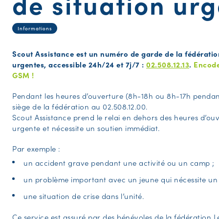
de situation ur
Informations
Scout Assistance est un numéro de garde de la fédération
urgentes, accessible 24h/24 et 7j/7 :
02.508.12.13
.
Encode
GSM !
Pendant les heures d’ouverture (8h-18h ou 8h-17h pendant 
siège de la fédération au 02.508.12.00.
Scout Assistance prend le relai en dehors des heures d’ouve
urgente et nécessite un soutien immédiat.
Par exemple :
un accident grave pendant une activité ou un camp ;
un problème important avec un jeune qui nécessite u
une situation de crise dans l’unité.
Ce service est assuré par des bénévoles de la fédération Le