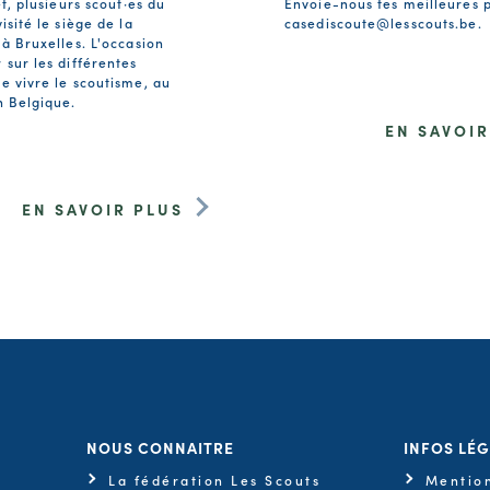
et, plusieurs scout·es du
Envoie-nous tes meilleures 
isité le siège de la
casediscoute@lesscouts.be
.
 à Bruxelles. L'occasion
 sur les différentes
e vivre le scoutisme, au
n Belgique.
EN SAVOIR
EN SAVOIR PLUS
NOUS CONNAITRE
INFOS LÉ
La fédération Les Scouts
Mention