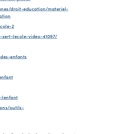
nes/droit-education/materiel-
ation
cole-2
-sert-lecole-video-41097/
-des-enfants
enfant
-lenfant
ons/outils-