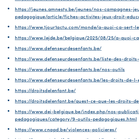
https://jeunes.amnesty.be/jeunes/nos-campagnes-jeu
pedagogique/article/fiches-activites-jeux-droit-educ
https://www.1jour1actu.com/monde/a-quoi-ca-sert-le
https://www.lejde.be/belgique/2025/08/25/a-quoi-ca
https://www.defenseurdesenfants.be/
https://www.defenseurdesenfants.be/liste-des-droits
https://www.defenseurdesenfants.be/nos-outils
https://www.defenseurdesenfants.be/les-droits-de-l-
https://droitsdelenfant.be/
https://droitsdelenfant.be/quest-ce-que-les-droits-de
https://www.dei-belgique.be/index.php/nos-publicati
pedagogiques/category/9-outils-pedagogiques.html
https://www.cnapd.be/violences-policieres/