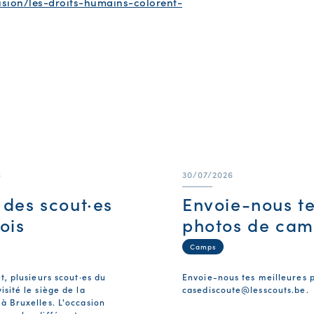
lusion/les-droits-humains-colorent-
6
30/07/2026
e des scout·es
Envoie-nous t
ois
photos de cam
Camps
et, plusieurs scout·es du
Envoie-nous tes meilleures 
isité le siège de la
casediscoute@lesscouts.be
.
 à Bruxelles. L'occasion