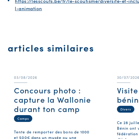
https://lesscouts.be/fr/le-scoutisme/diversite-et-inc
l-animation
articles similaires
03/08/2026
30/07/202
Concours photo :
Visit
capture la Wallonie
bénin
durant ton camp
Divers
Camps
Ce 28 juill
Bénin ont v
Tente de remporter des bons de 1000
fédération
et 500€ dans un musée ou une