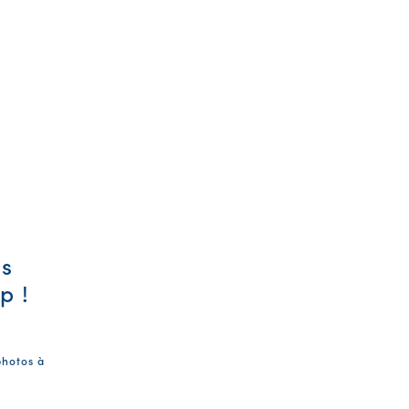
es
p !
photos à