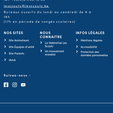
lesscouts@lesscouts.be
Bureaux ouverts du lundi au vendredi de 8 à
18h
(17h en période de congés scolaires)
NOS SITES
NOUS
INFOS LÉGALES
CONNAITRE
Site Animateurs
Mentions légales
La fédération Les
Scouts
Site Équipes d'unité
Accessibilité
Un mouvement
Protection des
Site Parents
mondial
données personnelles
IAmA
Suivez-nous :
Consultez notre page Facebook
Consultez notre page Instagram
Consultez notre chaîne Youtube