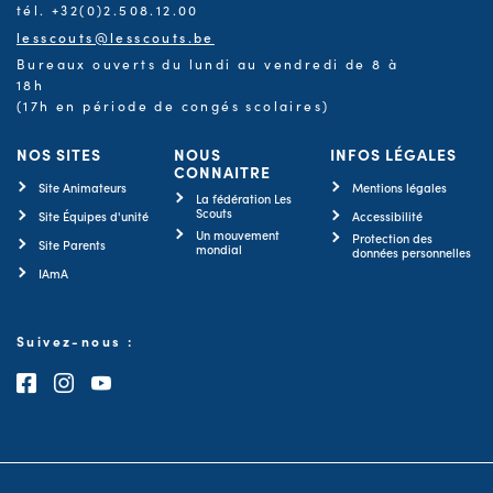
tél. +32(0)2.508.12.00
lesscouts@lesscouts.be
Bureaux ouverts du lundi au vendredi de 8 à
18h
(17h en période de congés scolaires)
NOS SITES
NOUS
INFOS LÉGALES
CONNAITRE
Site Animateurs
Mentions légales
La fédération Les
Scouts
Site Équipes d'unité
Accessibilité
Un mouvement
Protection des
Site Parents
mondial
données personnelles
IAmA
Suivez-nous :
Consultez notre page Facebook
Consultez notre page Instagram
Consultez notre chaîne Youtube