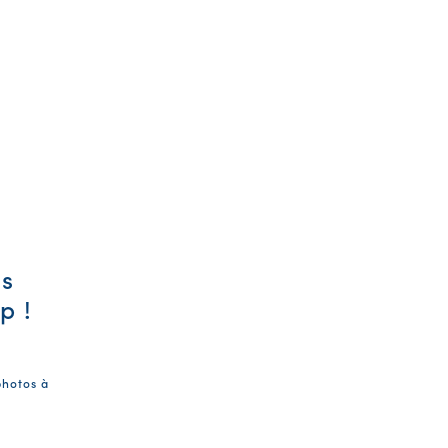
es
p !
photos à