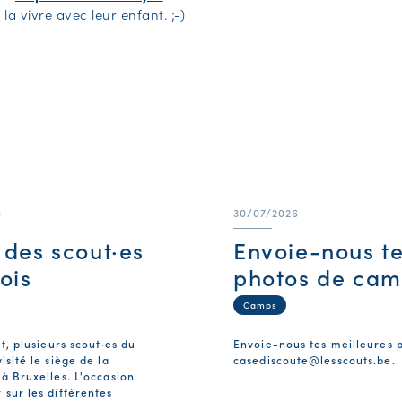
 la vivre avec leur enfant. ;-)
6
30/07/2026
e des scout·es
Envoie-nous t
ois
photos de cam
Camps
et, plusieurs scout·es du
Envoie-nous tes meilleures 
isité le siège de la
casediscoute@lesscouts.be
.
 à Bruxelles. L'occasion
 sur les différentes