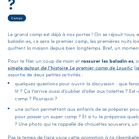
?
Camps
Le grand camp est déjà à nos portes ! On se réjouit tous, 
baladin·es, ce sera le premier camp, les premières nuits loin
quittent la maison depuis bien longtemps. Bref, un momen
Pour te filer un coup de main et
rassurer les baladin·es
, 
simple autour de l’histoire
Le premier camp de Loustic
(
i
assortie de deux petites activités :
quelques questions pour ouvrir la discussion : que ferais
lit ? Ça t’arrive aussi d’oublier d’aller aux toilettes ? E
camp ? Pourquoi ?
une action permettant aux enfants de se préparer pour
pour passer un super camp ? Et si tu te préparais quel
? Une photo qui te rappelle de chouettes souvenirs, u
Pas le temps de faire vivre cette animation à ta ribambell