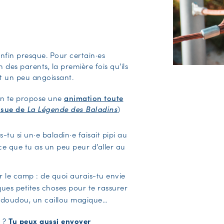
enfin presque. Pour certain·es
 des parents, la première fois qu’ils
t un peu angoissant.
on te propose une
animation toute
ssue de
La Légende des Baladins
)
-tu si un·e baladin·e faisait pipi au
st-ce que tu as un peu peur d’aller au
 le camp : de quoi aurais-tu envie
ques petites choses pour te rassurer
n doudou, un caillou magique…
e ?
Tu peux aussi envoyer