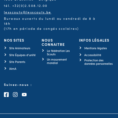
tél. +32(0)2.508.12.00
lesscouts@lesscouts.be
Bureaux ouverts du lundi au vendredi de 8 à
18h
(17h en période de congés scolaires)
NOS SITES
NOUS
INFOS LÉGALES
CONNAITRE
Site Animateurs
Mentions légales
La fédération Les
Scouts
Site Équipes d'unité
Accessibilité
Un mouvement
Protection des
Site Parents
mondial
données personnelles
IAmA
Suivez-nous :
Consultez notre page Facebook
Consultez notre page Instagram
Consultez notre chaîne Youtube