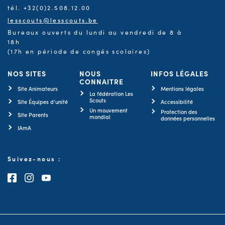
tél. +32(0)2.508.12.00
lesscouts@lesscouts.be
Bureaux ouverts du lundi au vendredi de 8 à
18h
(17h en période de congés scolaires)
NOS SITES
NOUS
INFOS LÉGALES
CONNAITRE
Site Animateurs
Mentions légales
La fédération Les
Scouts
Site Équipes d'unité
Accessibilité
Un mouvement
Protection des
Site Parents
mondial
données personnelles
IAmA
Suivez-nous :
Consultez notre page Facebook
Consultez notre page Instagram
Consultez notre chaîne Youtube