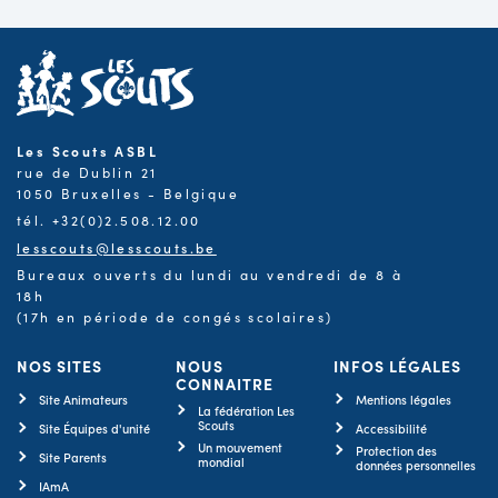
Les Scouts ASBL
rue de Dublin 21
1050 Bruxelles - Belgique
tél. +32(0)2.508.12.00
lesscouts@lesscouts.be
Bureaux ouverts du lundi au vendredi de 8 à
18h
(17h en période de congés scolaires)
NOS SITES
NOUS
INFOS LÉGALES
CONNAITRE
Site Animateurs
Mentions légales
La fédération Les
Scouts
Site Équipes d'unité
Accessibilité
Un mouvement
Protection des
Site Parents
mondial
données personnelles
IAmA