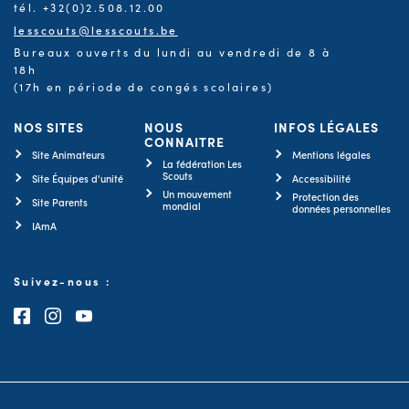
tél. +32(0)2.508.12.00
lesscouts@lesscouts.be
Bureaux ouverts du lundi au vendredi de 8 à
18h
(17h en période de congés scolaires)
NOS SITES
NOUS
INFOS LÉGALES
CONNAITRE
Site Animateurs
Mentions légales
La fédération Les
Scouts
Site Équipes d'unité
Accessibilité
Un mouvement
Protection des
Site Parents
mondial
données personnelles
IAmA
Suivez-nous :
Consultez notre page Facebook
Consultez notre page Instagram
Consultez notre chaîne Youtube