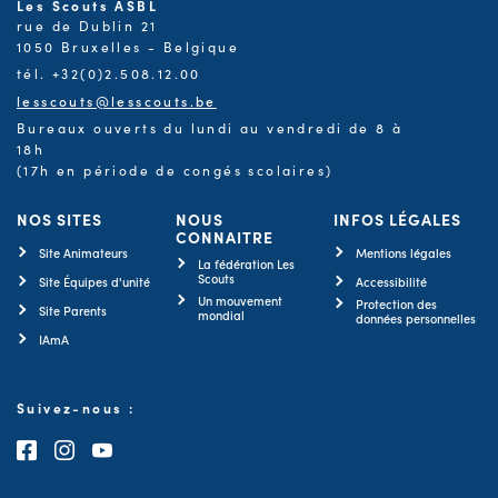
Les Scouts ASBL
rue de Dublin 21
1050 Bruxelles - Belgique
tél. +32(0)2.508.12.00
lesscouts@lesscouts.be
Bureaux ouverts du lundi au vendredi de 8 à
18h
(17h en période de congés scolaires)
NOS SITES
NOUS
INFOS LÉGALES
CONNAITRE
Site Animateurs
Mentions légales
La fédération Les
Scouts
Site Équipes d'unité
Accessibilité
Un mouvement
Protection des
Site Parents
mondial
données personnelles
IAmA
Suivez-nous :
Consultez notre page Facebook
Consultez notre page Instagram
Consultez notre chaîne Youtube