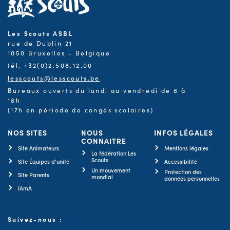
Les Scouts ASBL
rue de Dublin 21
1050 Bruxelles - Belgique
tél. +32(0)2.508.12.00
lesscouts@lesscouts.be
Bureaux ouverts du lundi au vendredi de 8 à
18h
(17h en période de congés scolaires)
NOS SITES
NOUS
INFOS LÉGALES
CONNAITRE
Site Animateurs
Mentions légales
La fédération Les
Scouts
Site Équipes d'unité
Accessibilité
Un mouvement
Protection des
Site Parents
mondial
données personnelles
IAmA
Suivez-nous :